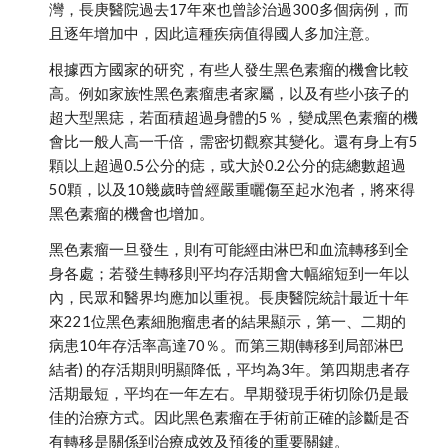
灣，長庚醫院過去17年來也曾診治過300多個病例，而
且逐年增加中，因此這種疾病值得國人多加注意。
根據西方國家的研究，有些人發生黑色素瘤的機會比較
高。例如家族性黑色素瘤患者家屬，以及有些小孩子的
超大型黑痣，若面積超過身體的5％，變成黑色素瘤的機
會比一般人高一千倍，需密切觀察其變化。還有身上有5
顆以上超過0.5公分的痣，或大於0.2公分的痣總數超過
50顆，以及10幾歲時曾經嚴重曬傷至起水泡者，將來得
黑色素瘤的機會也增加。
黑色素瘤一旦發生，則有可能經由淋巴和血流轉移到全
身各處；若發生轉移則平均存活期會大幅縮短到一年以
內，民眾和醫界均應加以重視。長庚醫院統計最近十年
來221位黑色素細胞瘤患者的結果顯示，第一、二期的
病患10年存活率高達70％。而第三期(轉移到局部淋巴
結者) 的存活期則明顯降低，平均為3年。第四期患者存
活期最短，平均在一年左右。早期發現手術切除仍是最
佳的治療方式。因此黑色素瘤在手術前正確的診斷是否
有轉移是關係到治療成效及預後的重要關鍵。