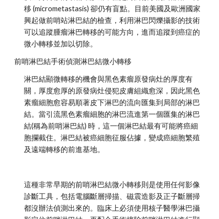
移 (micrometastasis) 卻仍有盲點。目前美國及歐洲國家
興起做前哨站淋巴結的檢查，利用淋巴閃爍攝影的技術
可以追蹤腫瘤淋巴轉移的可能方向，進而追蹤到癌症的
微小轉移並加以切除。
前哨淋巴結手術偵測淋巴結微小轉移
淋巴結顯微轉移的機會與黑色素瘤原發病灶的厚度有
關，厚度愈厚的原發病灶侵犯皮膚組織愈深，因此黑色
素瘤細胞愈容易順著皮下淋巴的流向匯集到局部的淋巴
結。當引流黑色素瘤細胞的淋巴流進第一個匯集的淋巴
結(稱為前哨淋巴結) 時，這一個淋巴結最有可能將癌細
胞攔截住。淋巴結被癌細胞征服佔據，變成癌細胞繁殖
及遠端轉移的前進基地。
這種非常早期的前哨淋巴結微小轉移則是使用任何影像
診斷工具，包括電腦斷層掃描、磁震造影及正子斷層掃
都沒辦法偵測出來的。臨床上必須使用核子醫學淋巴攝