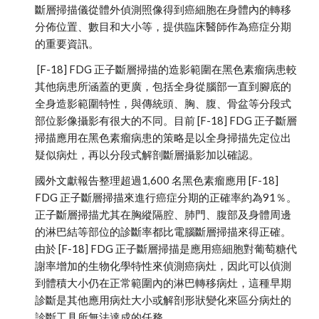
斷層掃描儀從體外偵測照像得到癌細胞在身體內的轉移
分佈位置、數目和大小等，提供臨床醫師作為癌症分期
的重要資訊。
 [F-18] FDG 正子斷層掃描的造影範圍在黑色素瘤病患較
其他病患所涵蓋的更廣，包括全身從腦部一直到腳底的
全身造影範圍特性，與傳統頭、胸、腹、骨盆等分段式
部位影像攝影有很大的不同。目前 [F-18] FDG 正子斷層
掃描應用在黑色素瘤病患的策略是以全身掃描先定位出
疑似病灶，再以分段式解剖斷層攝影加以確認。
國外文獻報告整理超過1,600 名黑色素瘤應用 [F-18] 
FDG 正子斷層掃描來進行癌症分期的正確率約為91％。
正子斷層掃描尤其在胸縱隔腔、肺門、腹部及身體周邊
的淋巴結等部位的診斷率都比電腦斷層掃描來得正確。
由於 [F-18] FDG 正子斷層掃描是應用癌細胞對葡萄糖代
謝率增加的生物化學特性來偵測癌病灶，因此可以偵測
到體積大小仍在正常範圍內的淋巴轉移病灶，這種早期
診斷是其他應用病灶大小或解剖形狀變化來區分病灶的
診斷工具所無法達成的任務。