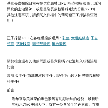
基隆長庚醫院目前有提供病患林口PET檢查轉檢服務，請詢
問您的主治醫師，或是基隆長庚核醫科 (院內分機 2233)，
其他注意事項，請參閱文件櫃中的葡萄糖正子掃描檢查說
明！
正子掃描 PET 在各種腫瘤的運用：
乳癌
大腸結腸癌
子宮
頸癌
甲狀腺癌
頭頸部腫瘤
黑色素瘤
關於檢查還有其他的問題或是意見嗎？歡迎加入核醫論壇
討論 
高潘福 主任 (前基隆核醫主任，現任中山醫大附設醫院核醫
科主任) 
前言
近年來歐美國家的黑色素瘤有明顯增加的趨勢，最新研
究顯示75位美國人中，就有一位會發生黑色素瘤。在臺