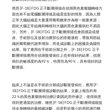
然而 [F-18] FDG 正子斷層掃描在偵測黑色素瘤腦轉移方
面也有不如電腦斷層掃描及磁震造影的情形，因為人體
正常大腦組織是大量運用葡萄糖來作為唯一能量來源，
因此大腦正常組織和轉移到大腦的黑色素瘤病灶不易區
分。另外， [F-18] FDG  正子斷層掃描也會因感染或發
炎、手術部位及放射治療部位的痊癒過程，導致局部組
織的葡萄糖代謝率增加，而造成診斷上的困擾及偽陽性
結果。除了應用在手術前分期之外， [F-18] FDG  正子
斷層掃描應用在偵測復發病灶上也有很好的結果，偵測
病灶的敏感度約為92％，特異性為90％，具有很好的診
斷價值。
臨床上不論是在手術前分期或診斷復發病灶，應用 [F-
18] FDG 正子斷層掃描診斷的結果，文獻上報告約有
22％的黑色素瘤病例治療計劃因此而作修正，使得病患
得到更適當的治療。雖然 [F-18] FDG 正子斷層掃描能提
供全身轉移的最精確診斷，但是對於微小的局部淋巴轉