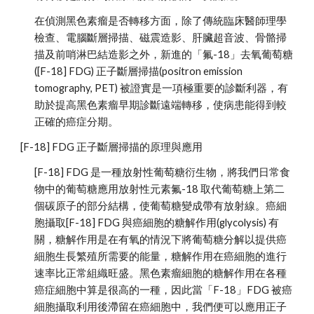
在偵測黑色素瘤是否轉移方面，除了傳統臨床醫師理學
檢查、電腦斷層掃描、磁震造影、肝臟超音波、骨骼掃
描及前哨淋巴結造影之外，新進的「氟-18」去氧葡萄糖
([F-18] FDG) 正子斷層掃描(positron emission 
tomography, PET) 被證實是一項極重要的診斷利器，有
助於提高黑色素瘤早期診斷遠端轉移，使病患能得到較
正確的癌症分期。
[F-18] FDG 正子斷層掃描的原理與應用
[F-18] FDG 是一種放射性葡萄糖衍生物，將我們日常食
物中的葡萄糖應用放射性元素氟-18 取代葡萄糖上第二
個碳原子的部分結構，使葡萄糖變成帶有放射線。癌細
胞攝取[F-18] FDG 與癌細胞的糖解作用(glycolysis) 有
關，糖解作用是在有氧的情況下將葡萄糖分解以提供癌
細胞生長繁殖所需要的能量，糖解作用在癌細胞的進行
速率比正常組織旺盛。黑色素瘤細胞的糖解作用在各種
癌症細胞中算是很高的一種，因此當「F-18」FDG 被癌
細胞攝取利用後滯留在癌細胞中，我們便可以應用正子