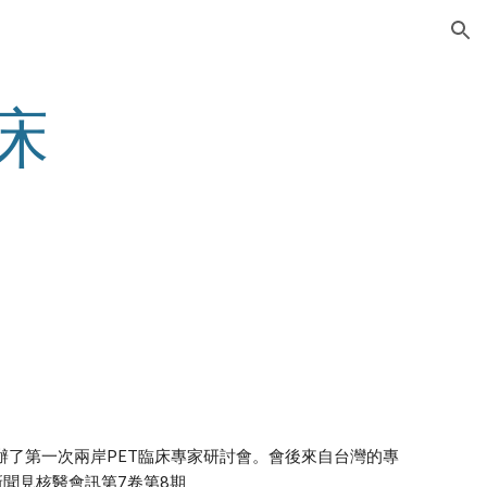
ion
臨床
辦了第一次兩岸PET臨床專家研討會。會後來自台灣的專
關新聞見核醫會訊第7卷第8期