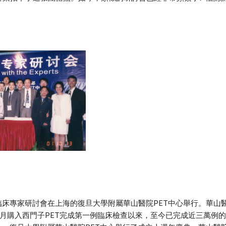
臨床專家研討會在上海的復旦大學附屬華山醫院PET中心舉行。華山醫
12月購入西門子PET完成第一例臨床檢查以來，至今已完成近三萬例的