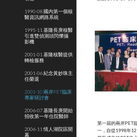
1990-08 國內第一個核
醫資訊網路系統
1995-11 基隆長庚核醫
引進雙偵測頭閃爍攝
影機
2001-01 基隆核醫提供
轉檢服務
2001-06 紀念黃妙珠主
任榮退
2001-10 兩岸PET臨床
專家研討會
2006-07 基隆長庚開始
招收第一年住院醫師
第一屆的兩岸PET
2006-11 情人湖院區開
一，自從1998年
幕