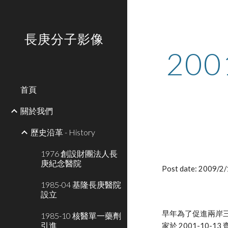
Sk
長庚分子影像
20
首頁
關於我們
歷史沿革 - History
1976 創設財團法人長
庚紀念醫院
Post date: 2009/2
1985-04 基隆長庚醫院
設立
早年為了促進兩岸三
1985-10 核醫單一藥劑
引進
家於 2001-10