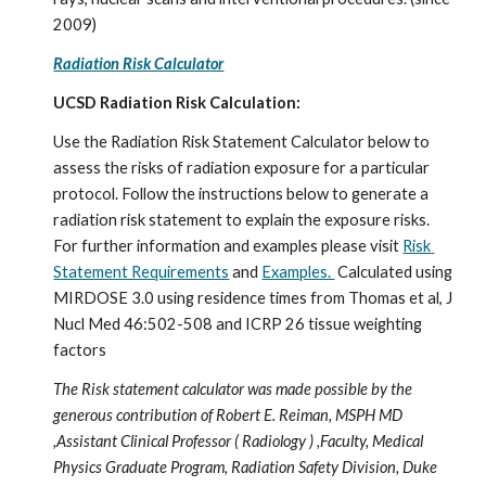
2009)
Radiation Risk Calculator
UCSD Radiation Risk Calculation:
Use the Radiation Risk Statement Calculator below to 
assess the risks of radiation exposure for a particular 
protocol. Follow the instructions below to generate a 
radiation risk statement to explain the exposure risks. 
For further information and examples please visit 
Risk 
Statement Requirements
 and 
Examples. 
 Calculated using 
MIRDOSE 3.0 using residence times from Thomas et al, J 
Nucl Med 46:502-508 and ICRP 26 tissue weighting 
factors 
The Risk statement calculator was made possible by the 
generous contribution of Robert E. Reiman, MSPH MD 
,Assistant Clinical Professor ( Radiology ) ,Faculty, Medical 
Physics Graduate Program, Radiation Safety Division, Duke 