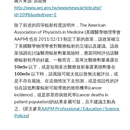
圖片來源: 原能會
http://www.aec.gov.tw/www/news/article.php?
id=2098&seledtype=2
除了前述的四等輻射程度說明外，The American 
Association of Physicists in Medicine (美國醫學物理學會 
AAPM) 也在 2011/12/13 制定了新的政策，該政策確立
了美國醫學物理學會對醫療輻射的立場以及建議。該政
策強調在討論醫用輻射劑量風險時，應當同時評估該醫
療輻射程序的好處。一般而言，當單次醫療劑量暴露在 
50mSv 
以下，或是短期多次醫療放射暴露累積劑量在 
100mSv 
以下時，該風險可能太低以致無法被評估，或
是不存在風險。在這個情況下去預測，或是假設性的評
估在該低劑量輻射可能導致的致癌機率(cancer 
incidence)，或是群眾癌病致死率(cancer deaths in 
patient population)的結果多屬可疑，且不建議主動為
之。(原文參見
AAPM Professional / Education / Science 
Polices
)