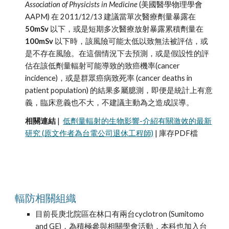
Association of Physicists in Medicine
 (美國醫學物理學會 
AAPM) 在 2011/12/13 建議當單次醫療劑量暴露在 
50mSv 
以下，或是短期多次醫療放射暴露累積劑量在 
100mSv 
以下時，該風險可能太低以致無法被評估，或
是不存在風險。在這個情況下去預測，或是假設性的評
估在該低劑量輻射可能導致的致癌機率(cancer 
incidence)，或是群眾癌病致死率 (cancer deaths in 
patient population) 的結果多屬臆測，即便是統計上有意
義，臨床意義也不大，不建議主動為之造成誤導。
相關連結
 |  
低劑量輻射的生物影響-介紹有關激效的最新
研究 (原文作者為台電公司退休工程師)
 | 庫存PDF檔
輻防相關組織
目前長庚北院區在林口有兩台cyclotron (Sumitomo 
and GE)，為積極參與相關學會活動，本科也加入台