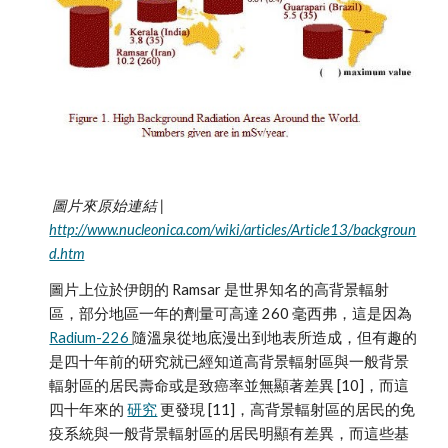
 圖片來原始連結 | 
http://www.nucleonica.com/wiki/articles/Article13/backgroun
d.htm
圖片上位於伊朗的 Ramsar 是世界知名的高背景輻射
區，部分地區一年的劑量可高達 260 毫西弗，這是因為 
Radium-226 
隨溫泉從地底漫出到地表所造成，但有趣的
是四十年前的研究就已經知道高背景輻射區與一般背景
輻射區的居民壽命或是致癌率並無顯著差異 [10]，而這
四十年來的 
研究
 更發現 [11]，高背景輻射區的居民的免
疫系統與一般背景輻射區的居民明顯有差異，而這些基