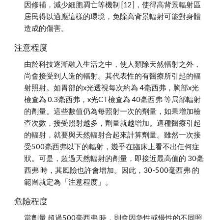
因修補，減少細胞凋亡等機制 [12]，使得高背景輻射區
居民得以適應這樣的環境，免除高背景輻射可能對身體
造成的傷害。
注意程度
由於科技逐漸融入生活之中，使人類除天然輻射之外，
尚會接受到人造的輻射。其代表性的有醫療所引起的輻
射照射。如胃部的x光透視每次約為 4毫西弗，胸部x光
檢查為 0.3毫西弗，x光CT檢查為 40毫西弗 等局部輻射
的劑量。這些數值仍為每照射一次的劑量，如果增加檢
查次數，接受照射越多，劑量就越增加。這種醫療引起
的輻射，就要與天然輻射合起來計算劑量。雖然一次接
受500毫西弗以下的輻射，幾乎在臨床上看不出任何症
狀。可是，超過天然輻射的劑量，即接近最高值的 30毫
西弗 時，其風險也許會增加。因此，30-500毫西弗 的
範圍就定為「注意程度」。
危險程度
當劑量 超過500毫西弗 時，則會因急性或慢性的不同照