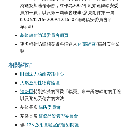
灣迴旋加速器學會，並作為2007年創始運轉輻安委
員的一員，以及第三屆學會理事 (參見附件第一屆
(2006.12.16~2009.12.15) 07運轉輻安委員會名
單.pdf) 
基隆輻射防護委員會網頁
更多輻射防護相關資料請進入 
內部網頁
 (輻射安全業
務) 
相關網站
財團法人核能資訊中心
天然放射性物質論壇
清蔚園
特別指派的可愛「輻寶」來告訴您輻射的用途
以及避免受傷害的方法
基隆長庚 
輻防委員會
基隆長庚 
醫療品質管理委員會
碘
-125 放射實驗室的輻射防護