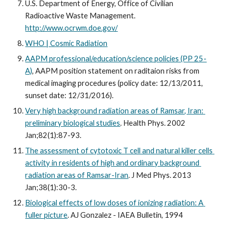
U.S. Department of Energy, Office of Civilian 
Radioactive Waste Management. 
http://www.ocrwm.doe.gov/
WHO | Cosmic Radiation
AAPM professional/education/science policies (PP 25-
A)
, AAPM position statement on raditaion risks from 
medical imaging procedures (policy date: 12/13/2011, 
sunset date: 12/31/2016).
Very high background radiation areas of Ramsar, Iran: 
preliminary biological studies
. Health Phys. 2002 
Jan;82(1):87-93.
The assessment of cytotoxic T cell and natural killer cells 
activity in residents of high and ordinary background 
radiation areas of Ramsar-Iran
. J Med Phys. 2013 
Jan;38(1):30-3.
Biological effects of low doses of ionizing radiation: A 
fuller picture
. AJ Gonzalez - IAEA Bulletin, 1994