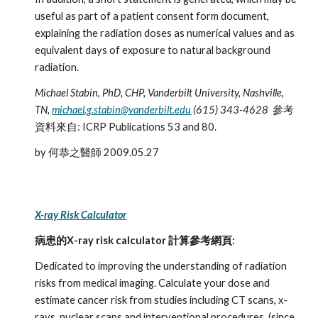
useful as part of a patient consent form document, 
explaining the radiation doses as numerical values and as 
equivalent days of exposure to natural background 
radiation. 
Michael Stabin, PhD, CHP, Vanderbilt University, Nashville, 
TN, 
michael.g.stabin@vanderbilt.edu
 (615) 343-4628  
參考
資料來自: ICRP Publications 53 and 80. 
by 何恭之醫師 2009.05.27
X-ray Risk Calculator
病患的X-ray risk calculator 計算參考網頁:
Dedicated to improving the understanding of radiation 
risks from medical imaging. Calculate your dose and 
estimate cancer risk from studies including CT scans, x-
rays, nuclear scans and interventional procedures. (since 