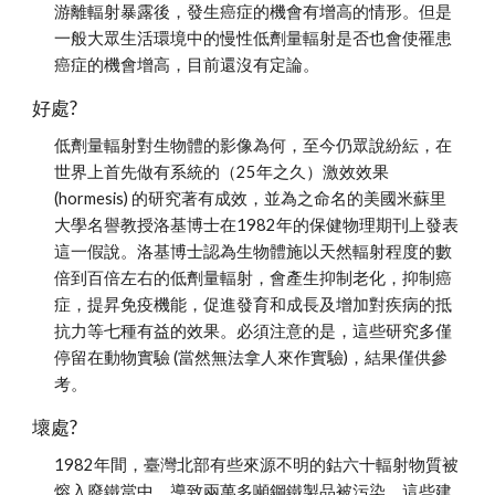
游離輻射暴露後，發生癌症的機會有增高的情形。但是
一般大眾生活環境中的慢性低劑量輻射是否也會使罹患
癌症的機會增高，目前還沒有定論。
好處?
低劑量輻射對生物體的影像為何，至今仍眾說紛紜，在
世界上首先做有系統的（25年之久）激效效果 
(hormesis) 的研究著有成效，並為之命名的美國米蘇里
大學名譽教授洛基博士在1982年的保健物理期刊上發表
這一假說。洛基博士認為生物體施以天然輻射程度的數
倍到百倍左右的低劑量輻射，會產生抑制老化，抑制癌
症，提昇免疫機能，促進發育和成長及增加對疾病的抵
抗力等七種有益的效果。必須注意的是，這些研究多僅
停留在動物實驗 (當然無法拿人來作實驗)，結果僅供參
考。
壞處?
1982年間，臺灣北部有些來源不明的鈷六十輻射物質被
熔入廢鐵當中，導致兩萬多噸鋼鐵製品被污染，這些建