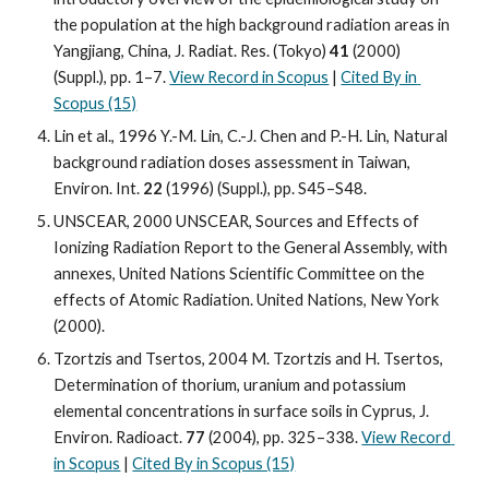
the population at the high background radiation areas in 
Yangjiang, China, J. Radiat. Res. (Tokyo) 
41
 (2000) 
(Suppl.), pp. 1–7. 
View Record in Scopus
 | 
Cited By in 
Scopus (15)
Lin et al., 1996 Y.-M. Lin, C.-J. Chen and P.-H. Lin, Natural 
background radiation doses assessment in Taiwan, 
Environ. Int. 
22
 (1996) (Suppl.), pp. S45–S48.
UNSCEAR, 2000 UNSCEAR, Sources and Effects of 
Ionizing Radiation Report to the General Assembly, with 
annexes, United Nations Scientific Committee on the 
effects of Atomic Radiation. United Nations, New York 
(2000).
Tzortzis and Tsertos, 2004 M. Tzortzis and H. Tsertos, 
Determination of thorium, uranium and potassium 
elemental concentrations in surface soils in Cyprus, J. 
Environ. Radioact. 
77
 (2004), pp. 325–338. 
View Record 
in Scopus
 | 
Cited By in Scopus (15)