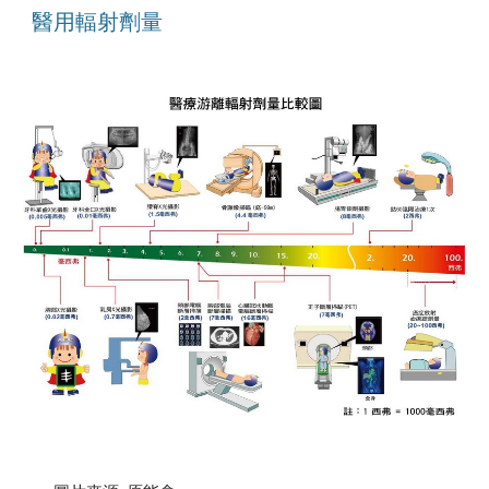
醫用輻射劑量