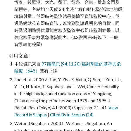
恆春、後壁湖、大光、墾丁、龍泉、台東、離島金門及
蘭嶼等。各站均全天候 24 小時全程自動化監測當地的環
境輻射量，並即時將監測結果傳輸至資訊監控中心，並
透過網站公布即時資訊，以達到資訊透明化的目標，同
時透過網路提供原能會核安監管中心即時監測結果，以
強化核子事故緊急應變能力。(0.2微西弗/時以下 : 一般
背景輻射範圍)
引用文章:
本段資訊來自 
97期簡訊 (94.11.20)
輻射劑量的基準與危
險度（648）
葉有財譯 
Tao et al., 2000 Z. Tao, Y. Zha, S. Akiba, Q. Sun, J. Zou, J. Li, 
Y. Liu, H. Kato, T. Sugahara and L. Wei, Cancer mortality 
in the high background radiation areas of Yangjiang, 
China during the period between 1979 and 1995, J. 
Radiat. Res. (Tokyo) 
41
 (2000) (Suppl.), pp. 31–41. 
View 
Record in Scopus
 | 
Cited By in Scopus (24)
Wei and Sugahara, 2000 L. Wei and T. Sugahara, An 
introductory overview of the epidemiological study on 