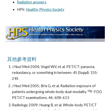
Radiation answers
HPS: 
Healthy Physics Society
其他參考資料
J Nucl Med 2004; Vogel WV, et al. PET/CT: panacea, 
redundancy, or something in between. 45 (Suppl): 15S-
24S
J Nucl Med 2005; Brix G, et al. Radiation exposure of 
18
patients undergoing whole-body dual-modality 
F-FDG 
PET/CT examinations. 46: 608-613
Radiology 2009; Huang B, et al. Whole-body PET/CT 