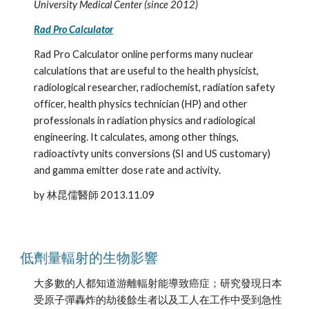
University Medical Center (since 2012)
Rad Pro Calculator
Rad Pro Calculator online performs many nuclear 
calculations that are useful to the health physicist, 
radiological researcher, radiochemist, radiation safety 
officer, health physics technician (HP) and other 
professionals in radiation physics and radiological 
engineering. It calculates, among other things, 
radioactivty units conversions (SI and US customary) 
and gamma emitter dose rate and activity. 
by 林昆儒醫師 2013.11.09
低劑量輻射的生物影響
大多數的人都知道游離輻射能導致癌症；研究發現日本
受原子彈轟炸的劫後餘生者以及工人在工作中受到急性