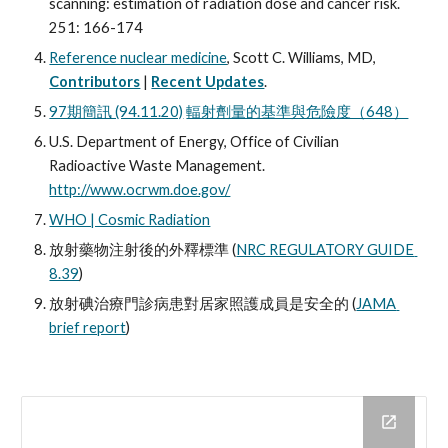
scanning: estimation of radiation dose and cancer risk. 
251: 166-174
Reference nuclear medicine
, Scott C. Williams, MD, 
Contributors
 | 
Recent Updates
.
97期簡訊 (94.11.20)
輻射劑量的基準與危險度（648）
U.S. Department of Energy, Office of Civilian 
Radioactive Waste Management.  
http://www.ocrwm.doe.gov/
WHO | Cosmic Radiation
放射藥物注射後的外釋標準 (
NRC REGULATORY GUIDE 
8.39
)
放射碘治療門診病患對居家照護成員是安全的 (
JAMA 
brief report
)