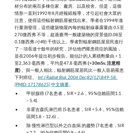
材分布於兩百多棟住家、廠房、以及校舍。但是，這個
情形一直到1992年8月經報紙報導，才引起社會大眾的
注意，使得這些輻射鋼筋屋被找出來。學者在1994年進
行量測發現，這些建築物屋內每的輻射線暴露量由 0.5至
270微西弗 不等，超過臺灣一般建築物的背景值(0.08至
0.1微西弗
/小時) 千倍以上。學者對輻射鋼筋屋居民進行
了ㄧ項長達十餘年的研究，評估他們罹患癌症的風險，
並在2006年提出初步報告。能估計的人累積劑量由 < 1
至2,363 毫西弗
，平均是47.8 毫西弗 
(>30mSv, 注意程
度)
。與一般人相比，輻射鋼筋屋居民比一般人容易罹患
下列癌症。
Int J Radiat Biol. 2006 Dec;82(12):849-58. 
(PMID: 17178625)
中文摘要
。
甲狀腺癌 (7名患者，SIR = 2.6，95%信賴區間1.1 
– 5.4) 
非霍吉森氏淋巴癌
(5名患者，SIR = 5.4，95%信賴
區間1.8 – 12.6)，
除 慢性淋巴型以外之白血病
的趨勢 (7名患者，SIR 
= 2.2，95%信賴區間0.9 – 4.6)。