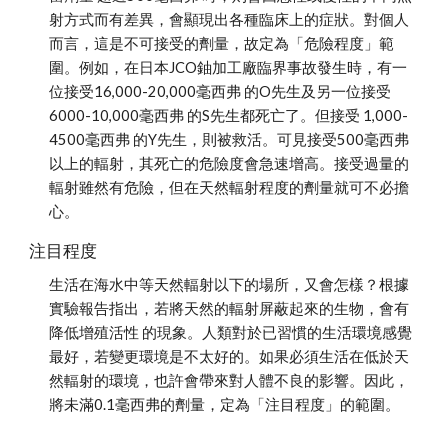
射方式而有差異，會顯現出各種臨床上的症狀。對個人
而言，這是不可接受的劑量，故定為「危險程度」範
圍。例如，在日本JCO鈾加工廠臨界事故發生時，有一
位接受16,000-20,000毫西弗 的O先生及另一位接受 
6000-10,000毫西弗 的S先生都死亡了。但接受 1,000-
4500毫西弗 的Y先生，則被救活。可見接受500毫西弗
以上的輻射，其死亡的危險度會急速增高。接受過量的
輻射雖然有危險，但在天然輻射程度的劑量就可不必擔
心。
注目程度
生活在海水中等天然輻射以下的場所，又會怎樣？根據
實驗報告指出，若將天然的輻射屏蔽起來的生物，會有 
降低增殖活性 的現象。人類對於已習慣的生活環境感覺
最好，若變更環境是不太好的。如果必須生活在低於天
然輻射的環境，也許會帶來對人體不良的影響。因此，
將未滿0.1毫西弗的劑量，定為「注目程度」的範圍。