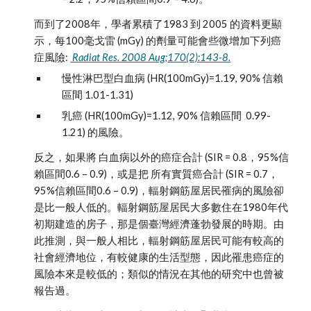
而到了2008年，學者累積了1983 到 2005 的資料更顯
示，每100毫戈雷 (mGy) 的劑量可能會些微增加下列癌
症風險:
 Radiat Res. 2008 Aug;170(2):143-8.
慢性淋巴型白血病 (HR(100mGy)=1.19, 90% 信賴
區間 1.01-1.31) 
乳癌 (HR(100mGy)=1.12, 90% 信賴區間  0.99-
1.21) 的風險。
反之，如果將 白血病以外的癌症合計 (SIR = 0.8，95%信
賴區間0.6 – 0.9)，或是把 所有實質癌合計 (SIR = 0.7，
95%信賴區間0.6 – 0.9)，輻射鋼筋屋居民罹病的風險卻
是比一般人低的。輻射鋼筋屋居民大多數住在1980年代
初期建造的房子，那是個臺灣經濟蓬勃發展的時期。由
此推測，與一般人相比，輻射鋼筋屋居民可能有較高的
社會經濟地位，有較健康的生活型態，因此罹患癌症的
風險本來是較低的；類似的情況在其他的研究中也曾被
報告過。