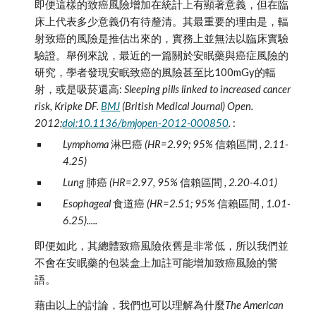
即便這樣的致癌風險增加在統計上有顯著意義，但在臨
床上代表多少意義仍有待釐清。其最重要的理由是，輻
射致癌的風險是推估出來的，實務上並無法以臨床實驗
驗證。舉例來說，最近的一篇關於安眠藥與癌症風險的
研究，學者發現安眠致癌的風險甚至比100mGy的輻
射，或是吸菸還高: 
Sleeping pills linked to increased cancer 
risk, Kripke DF. 
BMJ
 (British Medical Journal) Open. 
2012;
doi:10.1136/bmjopen-2012-000850
. 
:
Lymphoma 
淋巴癌
 (HR=2.99; 95% 
信賴區間
 , 2.11-
4.25)
Lung 
肺癌
 (HR=2.97, 95% 
信賴區間
 , 2.20-4.01)
Esophageal 
食道癌
 (HR=2.51; 95% 
信賴區間
 , 1.01-
6.25).....
即便如此，其總體致癌風險依舊是非常低，所以我們並
不會在安眠藥的包裝盒上加註可能增加致癌風險的警
語。
藉由以上的討論，我們也可以理解為什麼
The American 