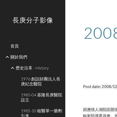
Sk
長庚分子影像
20
首頁
關於我們
歷史沿革 - History
1976 創設財團法人長
庚紀念醫院
Post date: 2008/
1985-04 基隆長庚醫院
設立
因應情人湖院區開張，
1985-10 核醫單一藥劑
引進
輻射防護委員會。