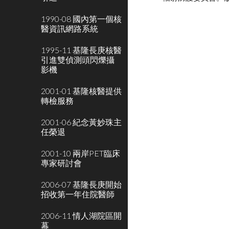
1990-08 國內第一個核
醫資訊網路系統
1995-11 基隆長庚核醫
引進雙偵測頭閃爍攝
影機
2001-01 基隆核醫提供
轉檢服務
2001-06 紀念黃妙珠主
任榮退
2001-10 兩岸PET臨床
專家研討會
2006-07 基隆長庚開始
招收第一年住院醫師
2006-11 情人湖院區開
幕