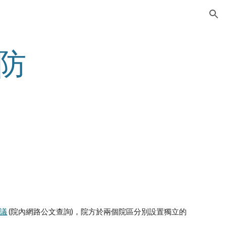
ion
射防
議
 (院內網路公文查詢)，院方於兩個院區分別設置獨立的