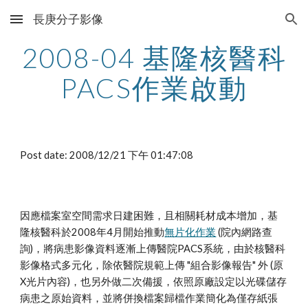
長庚分子影像
Skip to main content
Skip to navigation
2008-04 基隆核醫科
PACS作業啟動
Post date: 2008/12/21 下午 01:47:08
因應檔案室空間需求日建困難，且相關耗材成本增加，基
隆核醫科於2008年4月開始推動
無片化作業
 (院內網路查
詢)，將病患影像資料逐漸上傳醫院PACS系統，由於核醫科
影像格式多元化，除依醫院規範上傳 "組合影像報告" 外 (原
X光片內容)，也另外做二次備援，依照原廠設定以光碟儲存
病患之原始資料，並將併換檔案歸檔作業簡化為僅存紙張