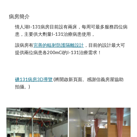
病房簡介
情人湖I-131病房目前設有兩床，每周可最多服務四位病
患，主要供大劑量I-131治療病患使用，
該病房有
完善的輻射防護隔離設計
，目前的設計最大可
提供兩位病患各200mCi的I-131治療需求！
碘131病房3D導覽
 (將開啟新頁面。感謝信義房屋協助
拍攝。)