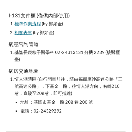
I-131文件櫃 (僅供內部使用)
標準作業流程
 (by 鄭如金)
相關表單
 (by 鄭如金)
病患諮詢管道
基隆長庚核子醫學科 02-24313131 分機 2239 (核醫櫃
臺)
病房交通地圖
情人湖院區 (自行開車前往，請由福爾摩沙高速公路「三
號高速公路」，下基金一路，往情人湖方向，右轉210
巷，直駛至208巷，即可抵達)
地址：基隆市基金一路 208 巷 200 號
電話：02-24329292