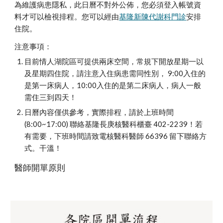
為維護病患隱私，此日曆不對外公佈，您必須登入帳號資
料才可以檢視排程。您可以經由
基隆新陳代謝科門診
安排
住院。
注意事項：
目前情人湖院區可提供兩床空間，常規下開放星期一以
及星期四住院，請注意入住病患需同性別， 9:00入住的
是第一床病人，10:00入住的是第二床病人，病人一般
需住三到四天！
日曆內容僅供參考，實際排程，請於上班時間 
(8:00~17:00) 聯絡基隆長庚核醫科櫃臺 402-2239！若
有需要，下班時間請致電核醫科醫師 66396 留下聯絡方
式。干溫！
醫師開單原則