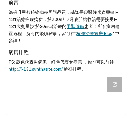
前言
為提升甲狀腺癌病患照護品質，基隆長庚醫院斥資興建I-
131治療癌症病房，於2008年7月底開始收治需要接受I-
131大劑量(大於30mCi)治療的
甲狀腺癌
患者！所有病房建
置過程，所有的繁瑣雜事，皆可在"
核種治療病房 Blog
" 中
參詳！
病房排程
PS: 藍色代表男病患，紅色代表女病患 ，你也可以前往 
http://i-131.synthasite.com/
 檢視排程。