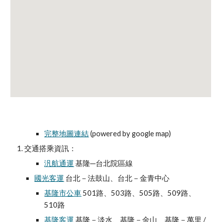
完整地圖連結
 (powered by google map)
交通搭乘資訊：
汎航通運
 基隆─台北院區線
國光客運
 台北－法鼓山、台北－金青中心
基隆市公車
 501路、503路、505路、509路、
510路
基隆客運
 基隆－淡水、基隆－金山、基隆－萬里 / 