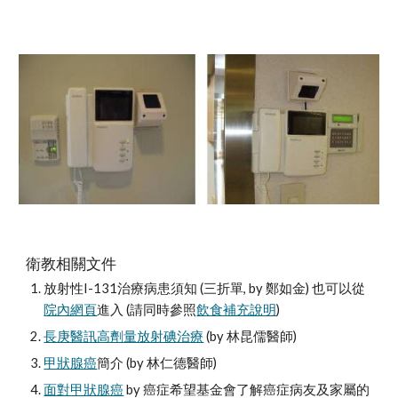
衛教相關文件
放射性I-131治療病患須知 (三折單, by 鄭如金) 也可以從
院內網頁
進入 (請同時參照
飲食補充說明
)
長庚醫訊高劑量放射碘治療
 (by 林昆儒醫師)
甲狀腺癌
簡介 (by 林仁德醫師)
面對甲狀腺癌
 by 癌症希望基金會了解癌症病友及家屬的