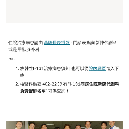
住院治療病患請由 
基隆長庚掛號
 - 門診表查詢 新陳代謝科 
或是 甲狀腺外科
PS:
放射性I-131治療病患須知  也可以從
院內網頁
進入下
載
核醫科櫃臺 402-2239 有 "
I-131病房住院新陳代謝科
負責醫師名單
" 可供查詢！