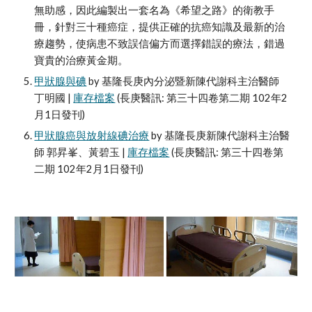
無助感，因此編製出一套名為《希望之路》的衛教手
冊，針對三十種癌症，提供正確的抗癌知識及最新的治
療趨勢，使病患不致誤信偏方而選擇錯誤的療法，錯過
寶貴的治療黃金期。
甲狀腺與碘
 by 基隆長庚內分泌暨新陳代謝科主治醫師 
丁明國 | 
庫存檔案
 (長庚醫訊: 第三十四卷第二期 102年2
月1日發刊)
甲狀腺癌與放射線碘治療
 by 基隆長庚新陳代謝科主治醫
師 郭昇峯、黃碧玉 | 
庫存檔案
 (長庚醫訊: 第三十四卷第
二期 102年2月1日發刊)