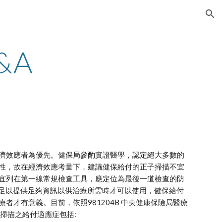
ion
&A
濟效應者為優先。健保局參酌實證醫學，認定絕大多數的
性，故在經濟效應考量下，建議健保給付的正子掃描不宜
宜列在第一線常規檢查工具，應定位為最後一道檢查的防
不足以提供足夠資訊以供治療所需時才可以使用，健保給付
才有意義。目前，依照981204B 中央健康保險局醫療
掃描之給付適應症包括: