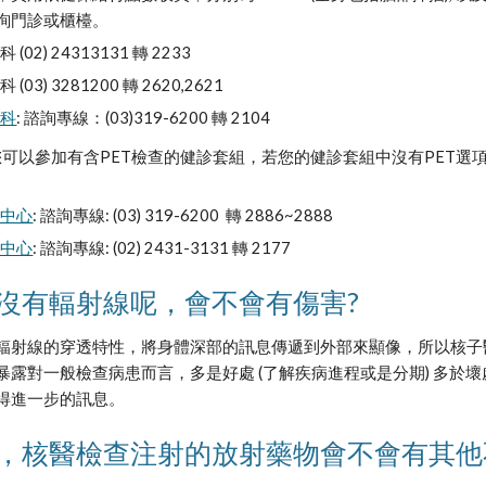
詢門診或櫃檯。
02) 24313131 轉 2233
03) 3281200 轉 2620,2621
醫科
: 諮詢專線：(03)319-6200 轉 2104 
您可以參加有含PET檢查的健診套組，若您的健診套組中沒有PET選項，您也
診中心
: 諮詢專線: (03) 319-6200  轉 2886~2888
診中心
: 諮詢專線: (02) 2431-3131 轉 2177
沒有輻射線呢，會不會有傷害?
輻射線的穿透特性，將身體深部的訊息傳遞到外部來顯像，所以核子
暴露對一般檢查病患而言，多是好處 (了解疾病進程或是分期) 多於壞
得進一步的訊息。
，核醫檢查注射的放射藥物會不會有其他不良