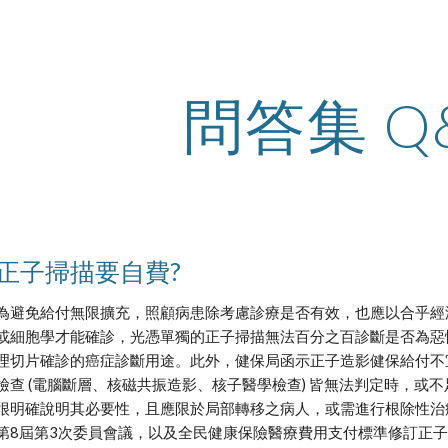
ip to main content
Skip to navigat
問答集 Q
正子掃描要自費?
為避免給付無限擴充，照顧病患除考慮診療是否有效，也應以合乎經
或細胞學才能確診，光憑單獨的正子掃描無法百分之百診斷是否為惡
理切片確診的癌症診斷用途。此外，健保局函示正子造影健保給付不
檢查 (電腦斷層、核磁共振造影、核子醫學檢查) 皆無法判定時，或
很明確說明其必要性，且應限於局部轉移之病人，或需進行根除性治療者
第8屆第3次委員會議，以及全民健康保險醫療費用支付標準修訂正子