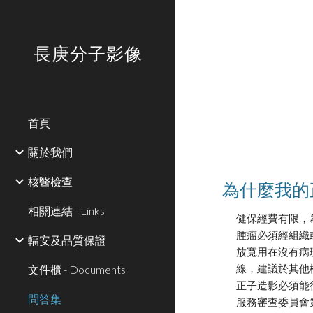
Sk
長庚分子影像
首頁
關於我們
核醫檢查
為什麼我的
相關連結 - Links
健保經費有限，
腫瘤必須經組織
輻安及品質保證
放寬用在沒有病
文件櫃 - Documents
線，建議於其他
正子造影必須能
問答集
服務審查委員會