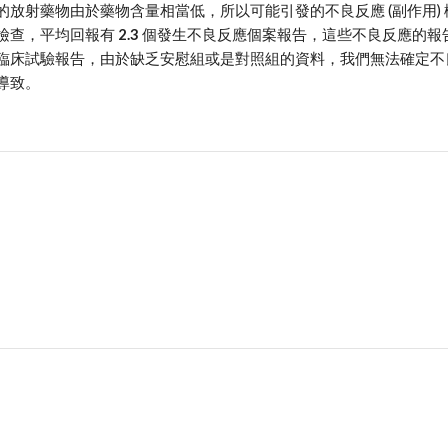
的放射藥物由於藥物含量相當低，所以可能引發的不良反應 (副作用)
檢查，平均回報有
 2.3
 個發生不良反應個案報告，這些不良反應的
臨床試驗報告，由於缺乏安慰組或是對照組的資料，我們無法確定不
導致。