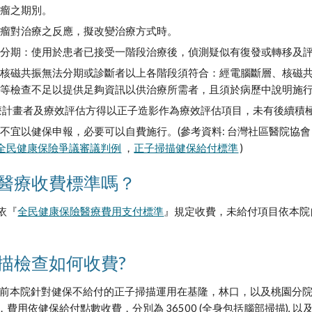
腫瘤之期別。
腫瘤對治療之反應，擬改變治療方式時。
分期：使用於患者已接受一階段治療後，偵測疑似有復發或轉移及評
或核磁共振無法分期或診斷者以上各階段須符合：經電腦斷層、核磁
振等檢查不足以提供足夠資訊以供治療所需者，且須於病歷中說明施
治療計畫者及療效評估方得以正子造影作為療效評估項目，未有後續積
不宜以健保申報，必要可以自費施行。(參考資料: 台灣社區醫院協會 |
全民健康保險爭議審議判例
 ，
正子掃描健保給付標準
)
醫療收費標準嗎？
依『
全民健康保險醫療費用支付標準
』規定收費，未給付項目依本院
描檢查如何收費?
目前本院針對健保不給付的正子掃描運用在基隆，林口，以及桃園分院
費用依健保給付點數收費，分別為 36500 (全身包括腦部掃描), 以及