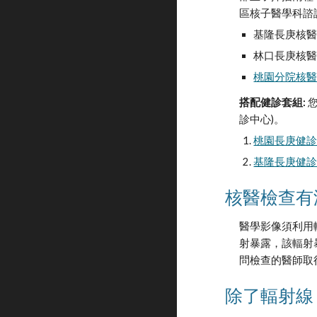
區核子醫學科諮
基隆長庚核醫科 (
林口長庚核醫科 (
桃園分院核
搭配健診套組: 
診中心)。
桃園長庚健
基隆長庚健
核醫檢查有
醫學影像須利用
射暴露，該輻射
問檢查的醫師取
除了輻射線