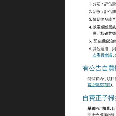
分期：評估
治療：評估
懷疑復發或再
以電腦斷層
層、核磁共
 配合腫瘤
其他運用，則
次委員會議
 , 
有公告自費
健保有給付項目
費之醫療項目
)。
自費正子掃
單獨PET檢查:
 
部正子掃描兩種，