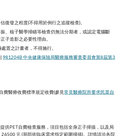
估復發之程度(不得用於例行之追蹤檢查)。
共振、核子醫學掃瞄等檢查仍無法分期者，或認定電腦斷
行正子造影之必要性理由。
極處置之計畫者，不得施行。
 
981204B 中央健康保險局醫療服務審查委員會第8屆第3
自費醫療收費標準規定收費(參見
常見醫療院所要求民眾自
提供PET自費檢查服務，項目包括全身正子掃描，以及局
 26500 元 (局部依臨床需求指定範圍掃描)。詳情請洽各院