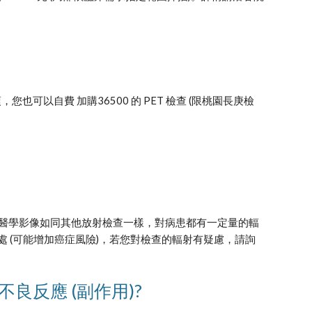
可以自費 加購36500 的 PET 檢查 (限桃園長庚檢
醫學影像如同其他放射檢查一樣，對病患都有一定量的輻
處 (可能增加癌症風險)，若您對檢查的輻射有疑慮，請詢
反應 (副作用)?