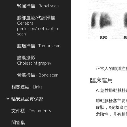
腎臟掃描 - Renal scan
腦部血流/代謝掃描 -
Cerebral
perfusion/metabolism
scan
腫瘤掃描 - Tumor scan
膽囊攝影
Cholescintigraphy
正常人的肺灌注
骨骼掃描 - Bone scan
臨床運用
相關連結 - Links
A. 急性肺動脈栓塞(ac
輻安及品質保證
肺動脈栓塞主要
症狀，X光檢查也
文件櫃 - Documents
危險性，具有相
問答集