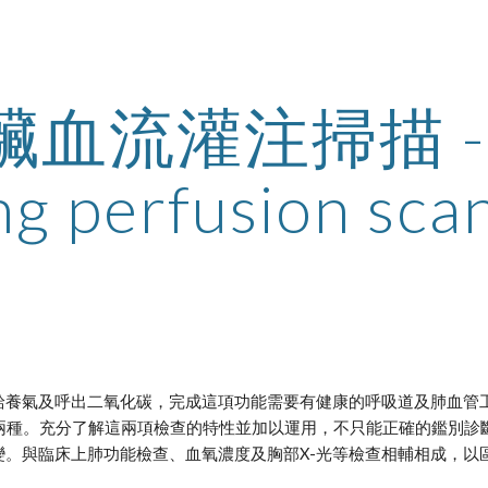
ip to main content
Skip to navigat
臟血流灌注掃描 - 
g perfusion sca
養氣及呼出二氧化碳，完成這項功能需要有健康的呼吸道及肺血管工系統充
tion)掃描兩種。充分了解這兩項檢查的特性並加以運用，不只能正確的
變。與臨床上肺功能檢查、血氧濃度及胸部X-光等檢查相輔相成，以