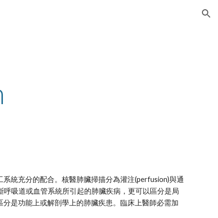
ion
n
分的配合。核醫肺臟掃描分為灌注(perfusion)與通
鑑別診斷呼吸道或血管系統所引起的肺臟疾病，更可以區分是局
區分是功能上或解剖學上的肺臟疾患。臨床上醫師必需加