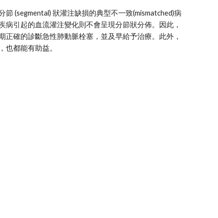
ental) 狀灌注缺損的典型不一致(mismatched)病
道疾病引起的血流灌注變化則不會呈現分節狀分佈。因此，
早期正確的診斷急性肺動脈栓塞，並及早給予治療。此外，
，也都能有助益。