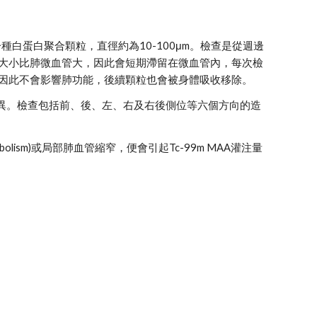
A) 。這是一種白蛋白聚合顆粒，直徑約為10-100μm。檢查是從週邊
大小比肺微血管大，因此會短期滯留在微血管內，每次檢
位，因此不會影響肺功能，後續顆粒也會被身體吸收移除。 
量差異。檢查包括前、後、左、右及右後側位等六個方向的造
bolism)或局部肺血管縮窄，便會引起Tc-99m MAA灌注量