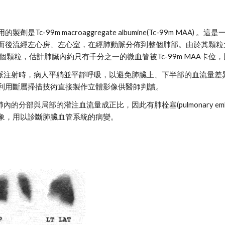
劑是Tc-99m macroaggregate albumine(Tc-99m MA
而後流經左心房、左心室，在經肺動脈分佈到整個肺部。由於其顆粒
萬個顆粒，估計肺臟內約只有千分之一的微血管被Tc-99m MAA卡
MAA靜脈注射時，病人平躺並平靜呼吸，以避免肺臟上、下半部的血流
利用斷層掃描技術直接製作立體影像供醫師判讀。
A在肺內的分部與局部的灌注血流量成正比，因此有肺栓塞(pulmonary em
象，用以診斷肺臟血管系統的病變。