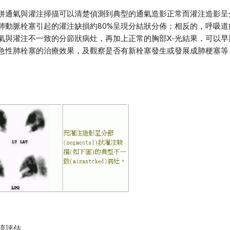
通氣與灌注掃描可以清楚偵測到典型的通氣造影正常而灌注造影呈分節 (segm
肺動脈栓塞引起的灌注缺損約80%呈現分結狀分佈；相反的，呼吸
氣與灌注不一致的分節狀病灶，再加上正常的胸部X-光結果，可以
急性肺栓塞的治療效果，及觀察是否有新栓塞發生或發展成肺梗塞等
血流評估