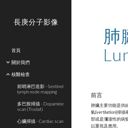
Sk
長庚分子影像
肺
Lun
首頁
關於我們
核醫檢查
前哨淋巴造影 - Sentinel
lymph node mapping
前言
多巴胺掃描 - Dopamine
肺臟主要功能是供給
scan (Trodat)
氣(vertila
部或是瀰漫性的病
心臟掃描 - Cardiac scan
以重視及應用。