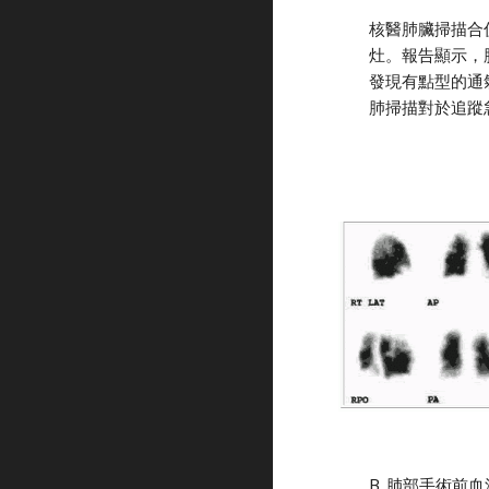
核醫肺臟掃描合併
灶。報告顯示，
發現有點型的通
肺掃描對於追蹤
B. 肺部手術前