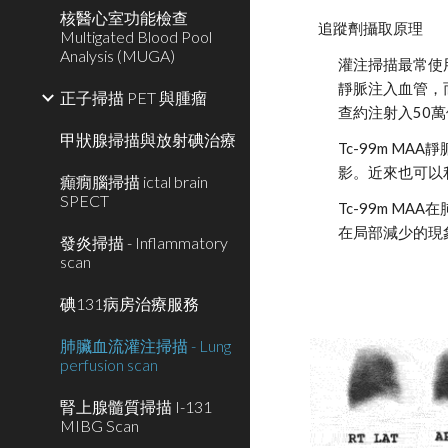
核醫心室功能檢查
追蹤劑攝取原理  
Multigated Blood Pool
Analysis (MUGA)
灌注掃描最常使用的製
靜脈注入血管，
正子掃描 PET 與腫瘤
查約注射入50
甲狀腺掃描與放射碘治療
Tc-99m 
影。近來也可以
癲癇腦掃描 ictal brain
SPECT
Tc-99m MA
在局部減少的現
發炎掃描 - Inflammatory
scan
碘131病房治療服務
肺臟血流灌注掃描 - Lung
perfusion scan
腎上腺髓質掃描 I-131
MIBG Scan