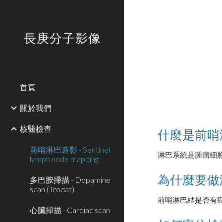
Sk
長庚分子影像
首頁
關於我們
核醫檢查
什麼是前哨
前哨淋巴造影 - Sentinel
淋巴系統是腫瘤細胞轉
lymph node mapping
為什麼要做
多巴胺掃描 - Dopamine
scan (Trodat)
前哨淋巴結是否有
心臟掃描 - Cardiac scan