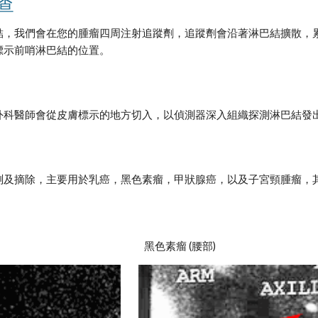
查
結，我們會在您的腫瘤四周注射追蹤劑，追蹤劑會沿著淋巴結擴散，
標示前哨淋巴結的位置。
外科醫師會從皮膚標示的地方切入，以偵測器深入組織探測淋巴結發
測及摘除，主要用於乳癌，黑色素瘤，甲狀腺癌，以及子宮頸腫瘤，
黑色素瘤 (腰部)