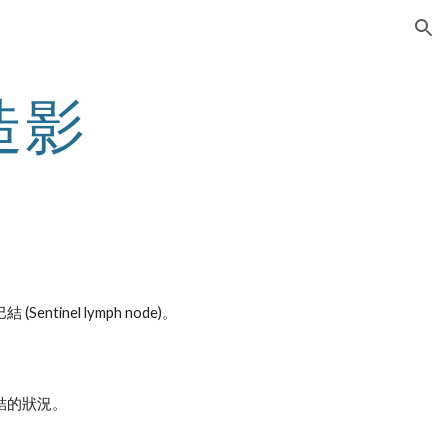
ion
造影
el lymph node)。
結的狀況。