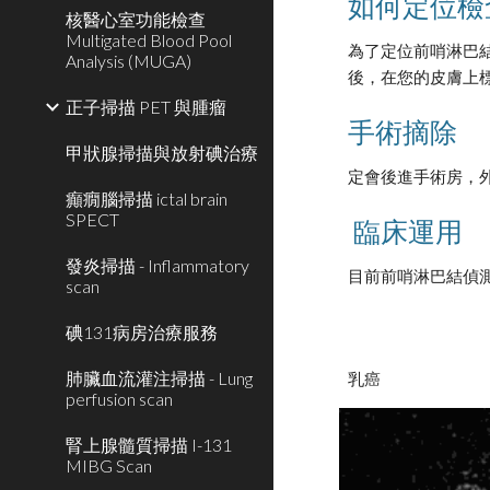
如何定位檢
核醫心室功能檢查
Multigated Blood Pool
為了定位前哨淋巴
Analysis (MUGA)
後，在您的皮膚上
正子掃描 PET 與腫瘤
手術摘除
甲狀腺掃描與放射碘治療
定會後進手術房，
癲癇腦掃描 ictal brain
SPECT
 臨床運用
發炎掃描 - Inflammatory
目前前哨淋巴結偵
scan
碘131病房治療服務
肺臟血流灌注掃描 - Lung
乳癌
perfusion scan
腎上腺髓質掃描 I-131
MIBG Scan